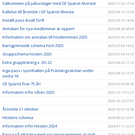
Välkommen på jullovsläger med GF Spänst Alvesta!
2025-11-22 17:14
Kallelse till årsmöte i GF Spänst Alvesta
2025-09-16 13:34
Inställt pass ikväll 15/9!
2025-09-15 14:36
Anmälan för nya medlemmar är öppen!
2025-08-28 08:09
Information om anmälan till höstterminen 2025
2025-07-06 19:31
Barngymnastik schema höst 2025
2025-07-04 14:02
Gruppschema hösten 2025
2025-07-04 13:57
Extra gruppträning v. 20–22
2025-04-23 11:13
Inga pass i sporthallen på Prästängsskolan under
2025-04-12 12:21
vecka 16
GF Spänst firar 75 år!
2025-03-05 09:39
Information inför våren 2025
2024-12-17 21:27
2024-12-12 07:31
Årsmöte 21 oktober
2024-10-07 19:50
Höstens schema
2024-08-02 23:31
Information inför Hösten 2024
2024-07-11 22:37
Passa på att träna med oss innan terminen är slut!
2024-03-24 17:46