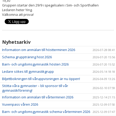
19,30
AVGIFTER
Gruppen startar den 29/9 i spegelsalen i Sim- och Sporthallen
Ledaren heter Ying.
Välkomna att prova!
VÅRA TRÄNARE
KALENDER
BILDGALLERI
Nyhetsarkiv
FÖRENINGSKLÄDER
Information om anmälan till höstterminen 2026
2026-07-28 08:41
Schema gruppträning höst 2026
2026-07-20 15:56
Barn- och ungdomsgymnastik hösten 2026
2026-07-20 15:52
Ledare sökes till gymnastikgrupp
2026-05-14 18:18
Biljettbokningen till våruppvisningen är nu öppen!
2026-04-09 13:26
Stötta våra gymnaster – bli sponsor till vår
2026-02-10 07:59
gymnastikförening!
Information om anmälan till vårterminen 2026
2025-12-14 21:15
Vuxenpass våren 2026
2025-12-09 07:50
Barn- och ungdomsgymnastik schema vårterminen 2026
2025-12-09 07:47