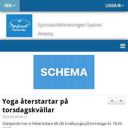
HEM
LOGGA IN
Gymnastikföreningen Spänst
Alvesta
HEM
NYHETER
SCHEMA
KONTAKT
Yoga återstartar på
<
>
OM KLUBBEN
torsdagskvällar
2022-09-20 08:17
STYRELSE
Glädjande har vi hittat ledare till vår kvällsyoga på torsdagar kl. 18,30-