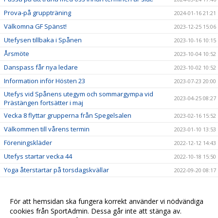
Prova-på gruppträning
2024-01-16 21:21
Välkomna GF Spänst!
2023-12-25 15:06
Utefysen tillbaka i Spånen
2023-10-16 10:15
Årsmöte
2023-10-04 10:52
Danspass får nya ledare
2023-10-02 10:52
Information inför Hösten 23
2023-07-23 20:00
Utefys vid Spånens utegym och sommargympa vid
2023-04-25 08:27
Prästängen fortsätter i maj
Vecka 8 flyttar grupperna från Spegelsalen
2023-02-16 15:52
Välkommen till vårens termin
2023-01-10 13:53
Föreningskläder
2022-12-12 14:43
Utefys startar vecka 44
2022-10-18 15:50
Yoga återstartar på torsdagskvällar
2022-09-20 08:17
2022-08-09 23:44
SCHEMA + ANMÄLAN
2022-07-09 17:20
För att hemsidan ska fungera korrekt använder vi nödvändiga
Nya betalningsmetoder
cookies från SportAdmin. Dessa går inte att stänga av.
2021-10-07 08:10