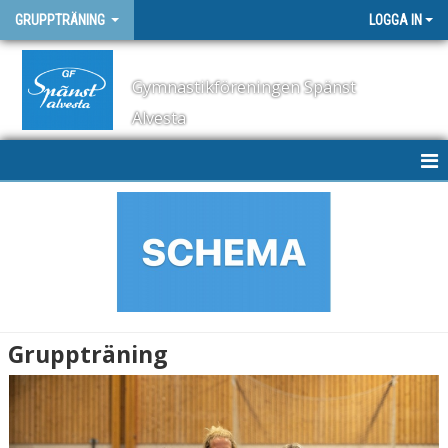
GRUPPTRÄNING
LOGGA IN
Gymnastikföreningen Spänst
Alvesta
HEM
Gruppträning