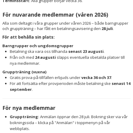
Terminsstart:
Alla grupper börjar vecka 36.
AVGIFTER
För nuvarande medlemmar (våren 2026)
VÅRA TRÄNARE
Alla som deltagit i våra grupper under våren 2026 – både barngrupper
och gruppträning – har fått en betalningsavisering den
28 juli
.
KALENDER
För att behålla sin plats:
BILDGALLERI
Barngrupper och ungdomsgrupper
Betalning ska vara oss tillhanda
senast 23 augusti
.
FÖRENINGSKLÄDER
Från och med
24 augusti
släpps eventuella obetalda platser till
nya medlemmar.
Gruppträning (vuxna)
Gratis prova-på-tillfällen erbjuds under
vecka 36 och 37
.
För att fortsätta efter provperioden måste betalning ske
senast 14
september
.
För nya medlemmar
Gruppträning:
Anmälan öppnar den 28 juli. Bokning sker via vår
bokningssida – klicka på "Anmälan" i toppmenyn på vår
webbplats.