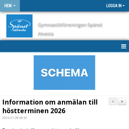
HEM
LOGGA IN
Gymnastikföreningen Spänst
Alvesta
HEM
NYHETER
SCHEMA
KONTAKT
Information om anmälan till
<
>
OM KLUBBEN
höstterminen 2026
2026-07-28 08:41
STYRELSE