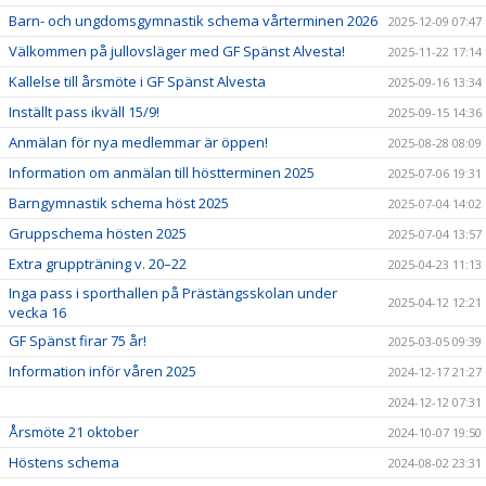
Barn- och ungdomsgymnastik schema vårterminen 2026
2025-12-09 07:47
Välkommen på jullovsläger med GF Spänst Alvesta!
2025-11-22 17:14
Kallelse till årsmöte i GF Spänst Alvesta
2025-09-16 13:34
Inställt pass ikväll 15/9!
2025-09-15 14:36
Anmälan för nya medlemmar är öppen!
2025-08-28 08:09
Information om anmälan till höstterminen 2025
2025-07-06 19:31
Barngymnastik schema höst 2025
2025-07-04 14:02
Gruppschema hösten 2025
2025-07-04 13:57
Extra gruppträning v. 20–22
2025-04-23 11:13
Inga pass i sporthallen på Prästängsskolan under
2025-04-12 12:21
vecka 16
GF Spänst firar 75 år!
2025-03-05 09:39
Information inför våren 2025
2024-12-17 21:27
2024-12-12 07:31
Årsmöte 21 oktober
2024-10-07 19:50
Höstens schema
2024-08-02 23:31