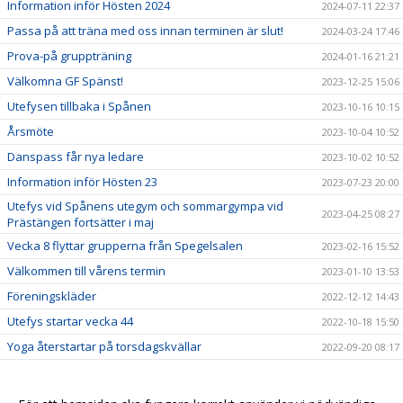
Information inför Hösten 2024
2024-07-11 22:37
Passa på att träna med oss innan terminen är slut!
2024-03-24 17:46
Prova-på gruppträning
2024-01-16 21:21
Välkomna GF Spänst!
2023-12-25 15:06
Utefysen tillbaka i Spånen
2023-10-16 10:15
Årsmöte
2023-10-04 10:52
Danspass får nya ledare
2023-10-02 10:52
Information inför Hösten 23
2023-07-23 20:00
Utefys vid Spånens utegym och sommargympa vid
2023-04-25 08:27
Prästängen fortsätter i maj
Vecka 8 flyttar grupperna från Spegelsalen
2023-02-16 15:52
Välkommen till vårens termin
2023-01-10 13:53
Föreningskläder
2022-12-12 14:43
Utefys startar vecka 44
2022-10-18 15:50
Yoga återstartar på torsdagskvällar
2022-09-20 08:17
2022-08-09 23:44
SCHEMA + ANMÄLAN
2022-07-09 17:20