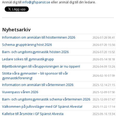
Anmäl dig till
info@gfspanst.se
eller anmäl dig till din ledare.
AVGIFTER
VÅRA TRÄNARE
KALENDER
Nyhetsarkiv
BILDGALLERI
Information om anmälan till höstterminen 2026
2026-07-28 08:41
Schema gruppträning höst 2026
2026-07-20 15:56
FÖRENINGSKLÄDER
Barn- och ungdomsgymnastik hösten 2026
2026-07-20 15:52
Ledare sökes till gymnastikgrupp
2026-05-14 18:18
Biljettbokningen till våruppvisningen är nu öppen!
2026-04-09 13:26
Stötta våra gymnaster – bli sponsor till vår
2026-02-10 07:59
gymnastikförening!
Information om anmälan till vårterminen 2026
2025-12-14 21:15
Vuxenpass våren 2026
2025-12-09 07:50
Barn- och ungdomsgymnastik schema vårterminen 2026
2025-12-09 07:47
Välkommen på jullovsläger med GF Spänst Alvesta!
2025-11-22 17:14
Kallelse till årsmöte i GF Spänst Alvesta
2025-09-16 13:34