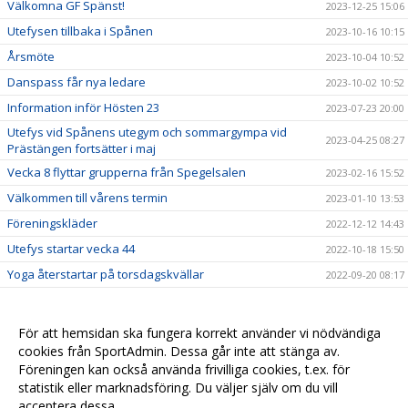
Välkomna GF Spänst!
2023-12-25 15:06
Utefysen tillbaka i Spånen
2023-10-16 10:15
Årsmöte
2023-10-04 10:52
Danspass får nya ledare
2023-10-02 10:52
Information inför Hösten 23
2023-07-23 20:00
Utefys vid Spånens utegym och sommargympa vid
2023-04-25 08:27
Prästängen fortsätter i maj
Vecka 8 flyttar grupperna från Spegelsalen
2023-02-16 15:52
Välkommen till vårens termin
2023-01-10 13:53
Föreningskläder
2022-12-12 14:43
Utefys startar vecka 44
2022-10-18 15:50
Yoga återstartar på torsdagskvällar
2022-09-20 08:17
2022-08-09 23:44
SCHEMA + ANMÄLAN
2022-07-09 17:20
För att hemsidan ska fungera korrekt använder vi nödvändiga
Nya betalningsmetoder
cookies från SportAdmin. Dessa går inte att stänga av.
2021-10-07 08:10
Föreningen kan också använda frivilliga cookies, t.ex. för
2021-10-04 15:00
statistik eller marknadsföring. Du väljer själv om du vill
acceptera dessa.