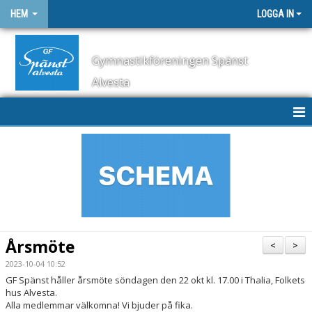
HEM
LOGGA IN
Gymnastikföreningen Spänst
Alvesta
HEM
NYHETER
SCHEMA
KONTAKT
Årsmöte
<
>
OM KLUBBEN
2023-10-04 10:52
GF Spänst håller årsmöte söndagen den 22 okt kl. 17.00 i Thalia, Folkets
STYRELSE
hus Alvesta.
Alla medlemmar välkomna! Vi bjuder på fika.