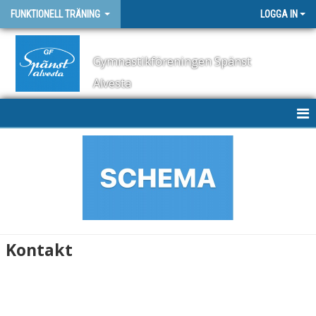
FUNKTIONELL TRÄNING
LOGGA IN
Gymnastikföreningen Spänst
Alvesta
HEM
NYHETER
DOKUMENT
BILDGALLERI
Kontakt
KONTAKT